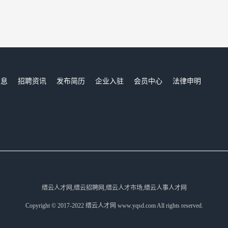
信息
招聘资讯
发布简历
企业入驻
会员中心
法律申明
们
缙云人才网,缙云招聘网,缙云人才市场,缙云人事人才网
Copyright © 2017-2022 缙云人才网 www.yqsd.com All rights reserved.