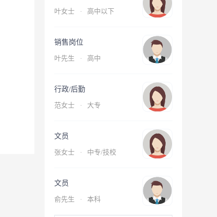
叶女士
·
高中以下
销售岗位
叶先生
·
高中
行政/后勤
范女士
·
大专
文员
张女士
·
中专/技校
文员
俞先生
·
本科