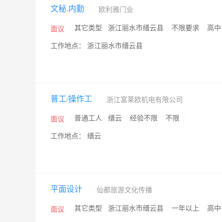
文秘.内勤
欧利雅门业
/
其它类型
/
浙江丽水市缙云县
/
不限要求
/
高
面议
工作地点： 浙江丽水市缙云县
普工/操作工
浙江富莱欧机电有限公司
/
普通工人
/
缙云
/
经验不限
/
不限
/
面议
工作地点： 缙云
平面设计
仙都旅游文化传播
/
其它类型
/
浙江丽水市缙云县
/
一年以上
/
高
面议