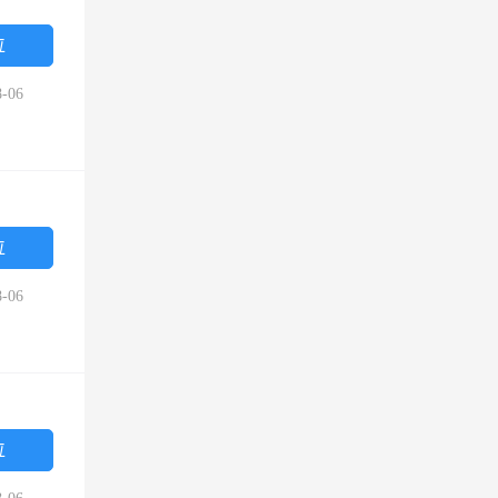
位
-06
位
-06
位