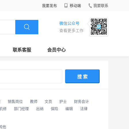
我要发布
移动端
我要联系
微信公众号
查看更多工作
联系客服
会员中心
搜 索
潢
销售岗位
教师
文员
护士
财务会计
/机修
部门经理
出纳
保险
编辑
法律
其他