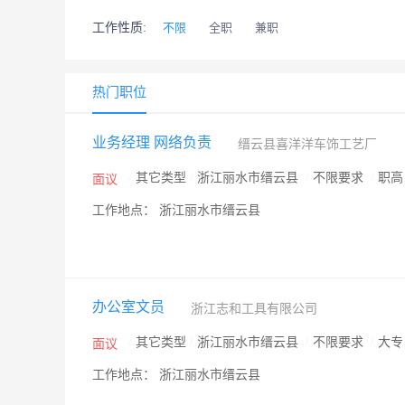
工作性质:
不限
全职
兼职
热门职位
业务经理 网络负责
缙云县喜洋洋车饰工艺厂
/
其它类型
/
浙江丽水市缙云县
/
不限要求
/
职
面议
工作地点： 浙江丽水市缙云县
办公室文员
浙江志和工具有限公司
/
其它类型
/
浙江丽水市缙云县
/
不限要求
/
大
面议
工作地点： 浙江丽水市缙云县