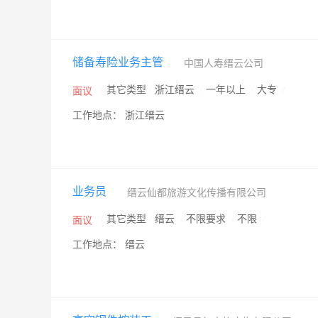
储备寿险业务主管
中国人寿缙云公司
/
其它类型
/
浙江缙云
/
一年以上
/
大专
/
面议
工作地点： 浙江缙云
业务员
缙云仙都旅游文化传播有限公司
/
其它类型
/
缙云
/
不限要求
/
不限
/
面议
工作地点： 缙云