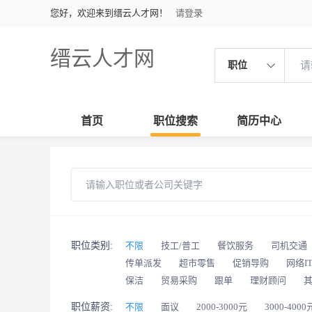
您好，欢迎来到缙云人才网！
请登录
缙云人才网
职位
首页
职位搜索
简历中心
职位类别:
不限
技工/普工
餐饮服务
司机交通
传单派发
超市零售
促销导购
网络I
保洁
贸易采购
跟单
理财顾问
职位薪资:
不限
面议
2000-3000元
3000-4000