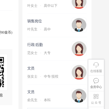
叶女士
·
高中以下
销售岗位
叶先生
·
高中
80金币)
行政/后勤
范女士
·
大专
文员
在线客服
张女士
·
中专/技校
会员中心
文员
息
俞先生
·
本科
公 众 号