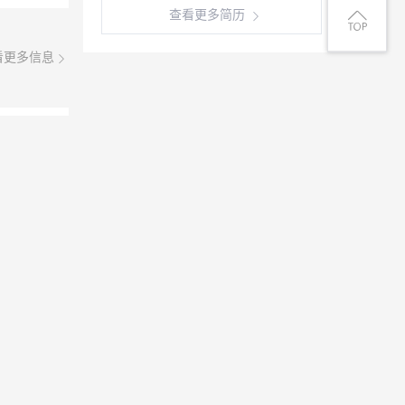
查看更多简历
看更多信息
08月06日
0-40周
无不良嗜
准八人间住
倒，每月
0小时
08月06日
资格证，
资面议