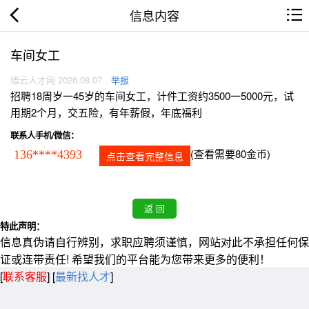
信息内容
车间女工
缙云人才网 2026.08.07
举报
招聘18周岁一45岁的车间女工，计件工资约3500一5000元，试
用期2个月，交五险，有年薪假，年底福利
联系人手机/微信：
(查看需要80金币)
136****4393
点击查看完整信息
特此声明：
信息真伪请自行辨别，求职应聘须谨慎，网站对此不承担任何保
证或连带责任! 希望我们的平台能为您带来更多的便利！
[
联系客服
]
[
最新找人才
]