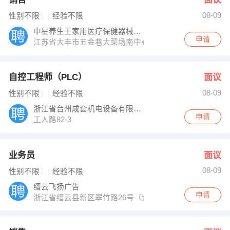
08-09
性别不限
经验不限
中星养生王家用医疗保健器械连锁机构
申请
江苏省大丰市五金巷大菜场南中心路口中星养生王总部体
自控工程师（PLC）
面议
08-09
性别不限
经验不限
浙江省台州成套机电设备有限公司
申请
工人路82-3
业务员
面议
08-09
性别不限
经验不限
缙云飞扬广告
申请
浙江省缙云县新区翠竹路26号（紫薇小学对面）