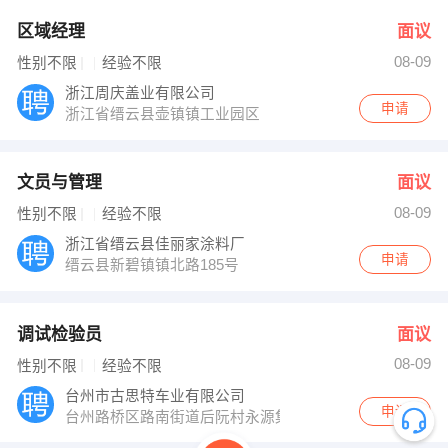
区域经理
面议
08-09
性别不限
经验不限
浙江周庆盖业有限公司
申请
浙江省缙云县壶镇镇工业园区
文员与管理
面议
08-09
性别不限
经验不限
浙江省缙云县佳丽家涂料厂
申请
缙云县新碧镇镇北路185号
调试检验员
面议
08-09
性别不限
经验不限
台州市古思特车业有限公司
申请
台州路桥区路南街道后阮村永源集团内----古思特机车